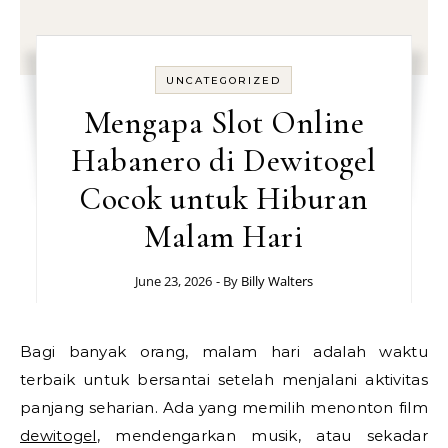
UNCATEGORIZED
Mengapa Slot Online
Habanero di Dewitogel
Cocok untuk Hiburan
Malam Hari
June 23, 2026
- By
Billy Walters
Bagi banyak orang, malam hari adalah waktu
terbaik untuk bersantai setelah menjalani aktivitas
panjang seharian. Ada yang memilih menonton film
dewitogel
, mendengarkan musik, atau sekadar