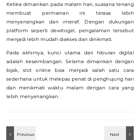
Ketika dimainkan pada malam hari, suasana tenang
membuat permainan ini terasa lebih
menyenangkan dan imersif. Dengan dukungan
platform seperti dewitogel, pengalaman tersebut
menjadi lebih mudah diakses dan dinikmati.
Pada akhirnya, kunci utama dari hiburan digital
adalah keseimbangan. Selama dimainkan dengan
bijak, slot online bisa menjadi salah satu cara
sederhana untuk melepas penat di penghujung hari
dan menikmati waktu malam dengan cara yang
lebih menyenangkan.