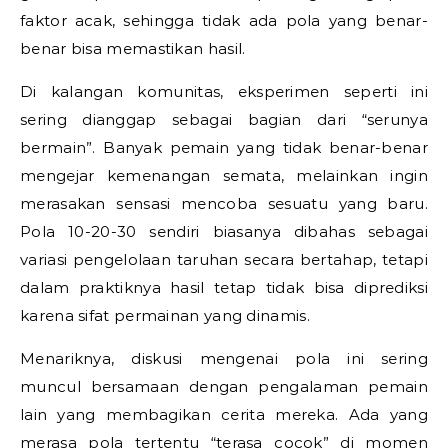
faktor acak, sehingga tidak ada pola yang benar-
benar bisa memastikan hasil.
Di kalangan komunitas, eksperimen seperti ini
sering dianggap sebagai bagian dari “serunya
bermain”. Banyak pemain yang tidak benar-benar
mengejar kemenangan semata, melainkan ingin
merasakan sensasi mencoba sesuatu yang baru.
Pola 10-20-30 sendiri biasanya dibahas sebagai
variasi pengelolaan taruhan secara bertahap, tetapi
dalam praktiknya hasil tetap tidak bisa diprediksi
karena sifat permainan yang dinamis.
Menariknya, diskusi mengenai pola ini sering
muncul bersamaan dengan pengalaman pemain
lain yang membagikan cerita mereka. Ada yang
merasa pola tertentu “terasa cocok” di momen