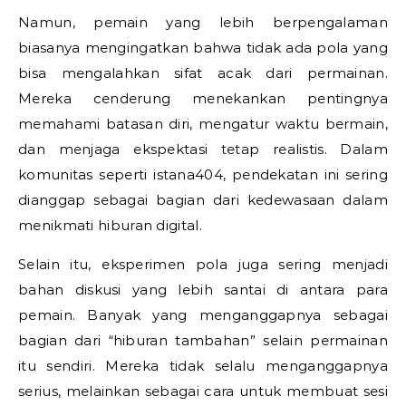
Namun, pemain yang lebih berpengalaman
biasanya mengingatkan bahwa tidak ada pola yang
bisa mengalahkan sifat acak dari permainan.
Mereka cenderung menekankan pentingnya
memahami batasan diri, mengatur waktu bermain,
dan menjaga ekspektasi tetap realistis. Dalam
komunitas seperti istana404, pendekatan ini sering
dianggap sebagai bagian dari kedewasaan dalam
menikmati hiburan digital.
Selain itu, eksperimen pola juga sering menjadi
bahan diskusi yang lebih santai di antara para
pemain. Banyak yang menganggapnya sebagai
bagian dari “hiburan tambahan” selain permainan
itu sendiri. Mereka tidak selalu menganggapnya
serius, melainkan sebagai cara untuk membuat sesi