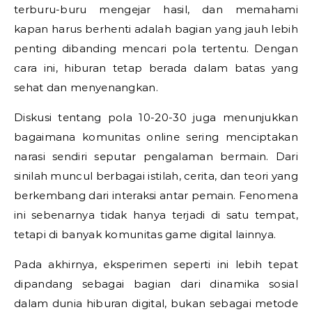
terburu-buru mengejar hasil, dan memahami
kapan harus berhenti adalah bagian yang jauh lebih
penting dibanding mencari pola tertentu. Dengan
cara ini, hiburan tetap berada dalam batas yang
sehat dan menyenangkan.
Diskusi tentang pola 10-20-30 juga menunjukkan
bagaimana komunitas online sering menciptakan
narasi sendiri seputar pengalaman bermain. Dari
sinilah muncul berbagai istilah, cerita, dan teori yang
berkembang dari interaksi antar pemain. Fenomena
ini sebenarnya tidak hanya terjadi di satu tempat,
tetapi di banyak komunitas game digital lainnya.
Pada akhirnya, eksperimen seperti ini lebih tepat
dipandang sebagai bagian dari dinamika sosial
dalam dunia hiburan digital, bukan sebagai metode