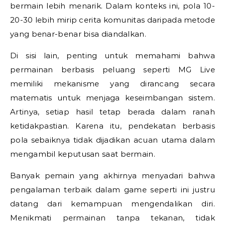
bermain lebih menarik. Dalam konteks ini, pola 10-
20-30 lebih mirip cerita komunitas daripada metode
yang benar-benar bisa diandalkan.
Di sisi lain, penting untuk memahami bahwa
permainan berbasis peluang seperti MG Live
memiliki mekanisme yang dirancang secara
matematis untuk menjaga keseimbangan sistem.
Artinya, setiap hasil tetap berada dalam ranah
ketidakpastian. Karena itu, pendekatan berbasis
pola sebaiknya tidak dijadikan acuan utama dalam
mengambil keputusan saat bermain.
Banyak pemain yang akhirnya menyadari bahwa
pengalaman terbaik dalam game seperti ini justru
datang dari kemampuan mengendalikan diri.
Menikmati permainan tanpa tekanan, tidak