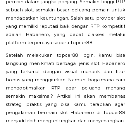
pemain dalam jangka panjang. Semakin tinggi RTP
sebuah slot, semakin besar peluang pemain untuk
mendapatkan keuntungan. Salah satu provider slot
yang memiliki reputasi baik dengan RTP kompetitif
adalah Habanero, yang dapat diakses melalui
platform terpercaya seperti Topcer88.
Setelah melakukan
topcer88 login
, kamu bisa
langsung menikmati berbagai jenis slot Habanero
yang terkenal dengan visual menarik dan fitur
bonus yang menggiurkan. Namun, bagaimana cara
mengoptimalkan RTP agar peluang menang
semakin maksimal? Artikel ini akan membahas
strategi praktis yang bisa kamu terapkan agar
pengalaman bermain slot Habanero di Topcer88
menjadi lebih menguntungkan dan menyenangkan.