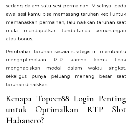
sedang dalam satu sesi permainan. Misalnya, pada
awal sesi kamu bisa memasang taruhan kecil untuk
memanaskan permainan, lalu naikkan taruhan saat
mulai mendapatkan tanda-tanda kemenangan
atau bonus.
Perubahan taruhan secara strategis ini membantu
mengoptimalkan RTP karena kamu tidak
menghabiskan modal dalam waktu singkat,
sekaligus punya peluang menang besar saat
taruhan dinaikkan.
Kenapa Topcer88 Login Penting
untuk Optimalkan RTP Slot
Habanero?