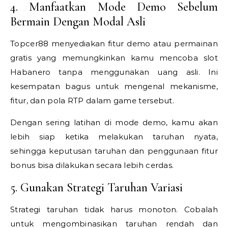
4. Manfaatkan Mode Demo Sebelum
Bermain Dengan Modal Asli
Topcer88 menyediakan fitur demo atau permainan
gratis yang memungkinkan kamu mencoba slot
Habanero tanpa menggunakan uang asli. Ini
kesempatan bagus untuk mengenal mekanisme,
fitur, dan pola RTP dalam game tersebut.
Dengan sering latihan di mode demo, kamu akan
lebih siap ketika melakukan taruhan nyata,
sehingga keputusan taruhan dan penggunaan fitur
bonus bisa dilakukan secara lebih cerdas.
5. Gunakan Strategi Taruhan Variasi
Strategi taruhan tidak harus monoton. Cobalah
untuk mengombinasikan taruhan rendah dan