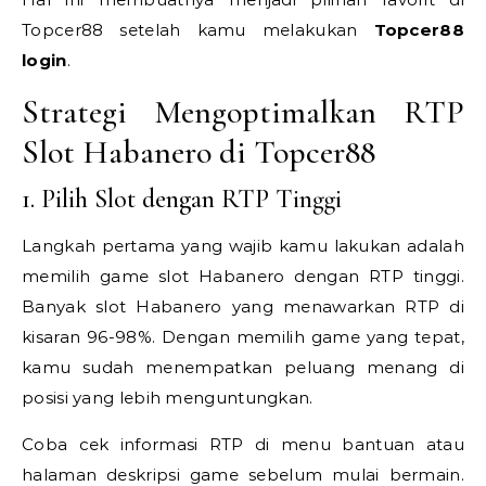
Topcer88 setelah kamu melakukan
Topcer88
login
.
Strategi Mengoptimalkan RTP
Slot Habanero di Topcer88
1. Pilih Slot dengan RTP Tinggi
Langkah pertama yang wajib kamu lakukan adalah
memilih game slot Habanero dengan RTP tinggi.
Banyak slot Habanero yang menawarkan RTP di
kisaran 96-98%. Dengan memilih game yang tepat,
kamu sudah menempatkan peluang menang di
posisi yang lebih menguntungkan.
Coba cek informasi RTP di menu bantuan atau
halaman deskripsi game sebelum mulai bermain.