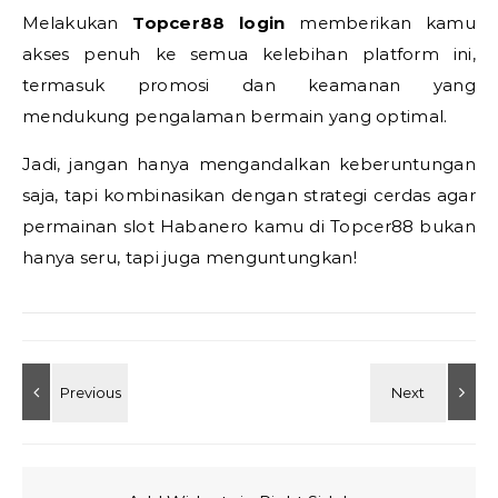
Melakukan
Topcer88 login
memberikan kamu
akses penuh ke semua kelebihan platform ini,
termasuk promosi dan keamanan yang
mendukung pengalaman bermain yang optimal.
Jadi, jangan hanya mengandalkan keberuntungan
saja, tapi kombinasikan dengan strategi cerdas agar
permainan slot Habanero kamu di Topcer88 bukan
hanya seru, tapi juga menguntungkan!