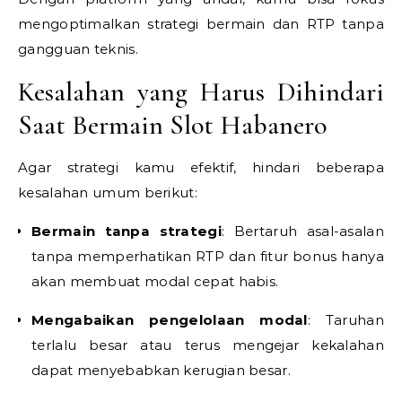
mengoptimalkan strategi bermain dan RTP tanpa
gangguan teknis.
Kesalahan yang Harus Dihindari
Saat Bermain Slot Habanero
Agar strategi kamu efektif, hindari beberapa
kesalahan umum berikut:
Bermain tanpa strategi
: Bertaruh asal-asalan
tanpa memperhatikan RTP dan fitur bonus hanya
akan membuat modal cepat habis.
Mengabaikan pengelolaan modal
: Taruhan
terlalu besar atau terus mengejar kekalahan
dapat menyebabkan kerugian besar.