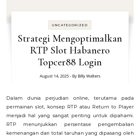
UNCATEGORIZED
Strategi Mengoptimalkan
RTP Slot Habanero
Topcer88 Login
August 14, 2025
- By
Billy Walters
Dalam dunia perjudian online, terutama pada
permainan slot, konsep RTP atau Return to Player
menjadi hal yang sangat penting untuk dipahami.
RTP menunjukkan persentase pengembalian
kemenangan dari total taruhan yang dipasang oleh