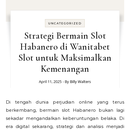
UNCATEGORIZED
Strategi Bermain Slot
Habanero di Wanitabet
Slot untuk Maksimalkan
Kemenangan​​
April 11, 2025
- By
Billy Walters
Di tengah dunia perjudian online yang terus
berkembang, bermain slot Habanero bukan lagi
sekadar mengandalkan keberuntungan belaka. Di
era digital sekarang, strategi dan analisis menjadi