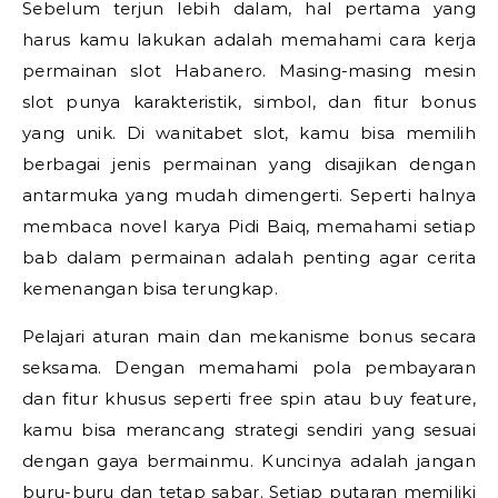
Sebelum terjun lebih dalam, hal pertama yang
harus kamu lakukan adalah memahami cara kerja
permainan slot Habanero. Masing-masing mesin
slot punya karakteristik, simbol, dan fitur bonus
yang unik. Di wanitabet slot, kamu bisa memilih
berbagai jenis permainan yang disajikan dengan
antarmuka yang mudah dimengerti. Seperti halnya
membaca novel karya Pidi Baiq, memahami setiap
bab dalam permainan adalah penting agar cerita
kemenangan bisa terungkap.
Pelajari aturan main dan mekanisme bonus secara
seksama. Dengan memahami pola pembayaran
dan fitur khusus seperti free spin atau buy feature,
kamu bisa merancang strategi sendiri yang sesuai
dengan gaya bermainmu. Kuncinya adalah jangan
buru-buru dan tetap sabar. Setiap putaran memiliki