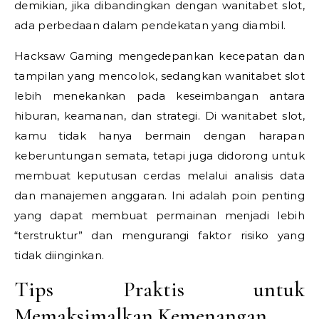
demikian, jika dibandingkan dengan wanitabet slot,
ada perbedaan dalam pendekatan yang diambil.
Hacksaw Gaming mengedepankan kecepatan dan
tampilan yang mencolok, sedangkan wanitabet slot
lebih menekankan pada keseimbangan antara
hiburan, keamanan, dan strategi. Di wanitabet slot,
kamu tidak hanya bermain dengan harapan
keberuntungan semata, tetapi juga didorong untuk
membuat keputusan cerdas melalui analisis data
dan manajemen anggaran. Ini adalah poin penting
yang dapat membuat permainan menjadi lebih
“terstruktur” dan mengurangi faktor risiko yang
tidak diinginkan.
Tips Praktis untuk
Memaksimalkan Kemenangan