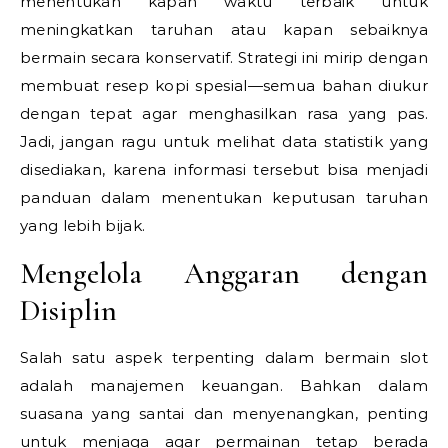
menentukan kapan waktu terbaik untuk
meningkatkan taruhan atau kapan sebaiknya
bermain secara konservatif. Strategi ini mirip dengan
membuat resep kopi spesial—semua bahan diukur
dengan tepat agar menghasilkan rasa yang pas.
Jadi, jangan ragu untuk melihat data statistik yang
disediakan, karena informasi tersebut bisa menjadi
panduan dalam menentukan keputusan taruhan
yang lebih bijak.
Mengelola Anggaran dengan
Disiplin
Salah satu aspek terpenting dalam bermain slot
adalah manajemen keuangan. Bahkan dalam
suasana yang santai dan menyenangkan, penting
untuk menjaga agar permainan tetap berada