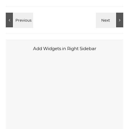
Add Widgets in Right Sidebar