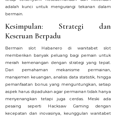
adalah kunci untuk mengurangi tekanan dalam
bermain.
Kesimpulan: Strategi dan
Keseruan Berpadu
Bermain slot Habanero di wanitabet slot
memberikan banyak peluang bagi pemain untuk
meraih kemenangan dengan strategi yang tepat.
Dari pemahaman mekanisme permainan,
manajemen keuangan, analisis data statistik, hingga
pemanfaatan bonus yang menguntungkan, setiap
aspek harus dipadukan agar permainan tidak hanya
menyenangkan tetapi juga cerdas. Meski ada
pesaing seperti Hacksaw Gaming dengan
kecepatan dan inovasinya, keunggulan wanitabet