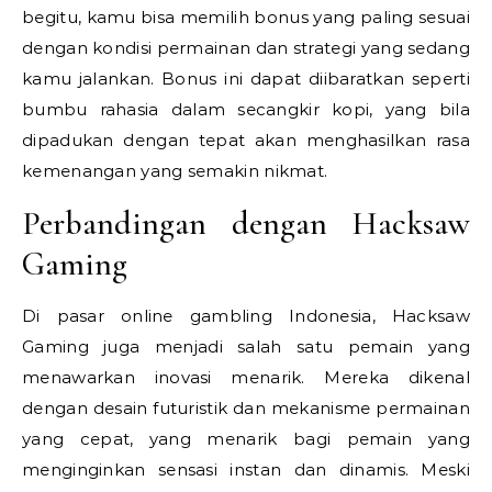
begitu, kamu bisa memilih bonus yang paling sesuai
dengan kondisi permainan dan strategi yang sedang
kamu jalankan. Bonus ini dapat diibaratkan seperti
bumbu rahasia dalam secangkir kopi, yang bila
dipadukan dengan tepat akan menghasilkan rasa
kemenangan yang semakin nikmat.
Perbandingan dengan Hacksaw
Gaming
Di pasar online gambling Indonesia, Hacksaw
Gaming juga menjadi salah satu pemain yang
menawarkan inovasi menarik. Mereka dikenal
dengan desain futuristik dan mekanisme permainan
yang cepat, yang menarik bagi pemain yang
menginginkan sensasi instan dan dinamis. Meski