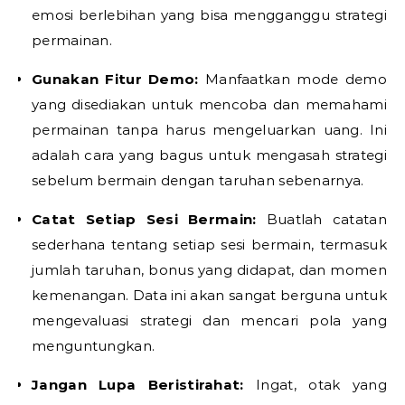
emosi berlebihan yang bisa mengganggu strategi
permainan.
Gunakan Fitur Demo:
Manfaatkan mode demo
yang disediakan untuk mencoba dan memahami
permainan tanpa harus mengeluarkan uang. Ini
adalah cara yang bagus untuk mengasah strategi
sebelum bermain dengan taruhan sebenarnya.
Catat Setiap Sesi Bermain:
Buatlah catatan
sederhana tentang setiap sesi bermain, termasuk
jumlah taruhan, bonus yang didapat, dan momen
kemenangan. Data ini akan sangat berguna untuk
mengevaluasi strategi dan mencari pola yang
menguntungkan.
Jangan Lupa Beristirahat:
Ingat, otak yang