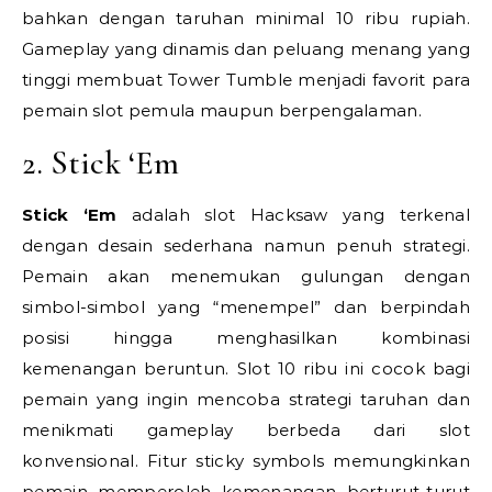
bahkan dengan taruhan minimal 10 ribu rupiah.
Gameplay yang dinamis dan peluang menang yang
tinggi membuat Tower Tumble menjadi favorit para
pemain slot pemula maupun berpengalaman.
2. Stick ‘Em
Stick ‘Em
adalah slot Hacksaw yang terkenal
dengan desain sederhana namun penuh strategi.
Pemain akan menemukan gulungan dengan
simbol-simbol yang “menempel” dan berpindah
posisi hingga menghasilkan kombinasi
kemenangan beruntun. Slot 10 ribu ini cocok bagi
pemain yang ingin mencoba strategi taruhan dan
menikmati gameplay berbeda dari slot
konvensional. Fitur sticky symbols memungkinkan
pemain memperoleh kemenangan berturut-turut