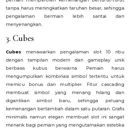
tanpa harus meningkatkan taruhan besar, sehingga
pengalaman bermain lebih santai dan
menyenangkan.
3. Cubes
Cubes
menawarkan pengalaman slot 10 ribu
dengan tampilan modern dan gameplay unik
berbasis kubus berwarna. Pemain harus
mengumpulkan kombinasi simbol tertentu untuk
memicu bonus dan multiplier. Fitur cascading
membuat simbol yang menang hilang dan
digantikan simbol baru, sehingga peluang
kemenangan bertambah dalam satu putaran. Grafis
minimalis namun elegan membuat slot ini sangat
menarik bagi pemain yang mengutamakan estetika