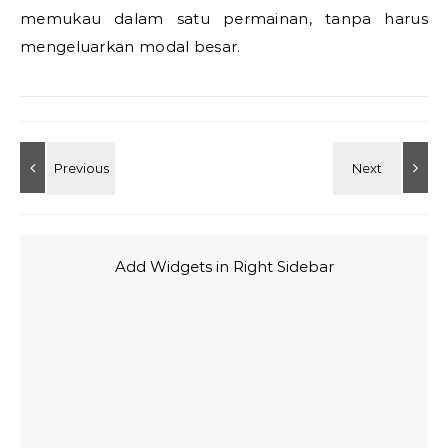
memukau dalam satu permainan, tanpa harus
mengeluarkan modal besar.
Add Widgets in Right Sidebar