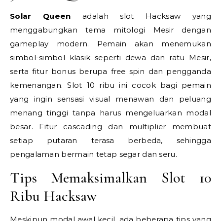
Solar Queen
adalah slot Hacksaw yang
menggabungkan tema mitologi Mesir dengan
gameplay modern. Pemain akan menemukan
simbol-simbol klasik seperti dewa dan ratu Mesir,
serta fitur bonus berupa free spin dan pengganda
kemenangan. Slot 10 ribu ini cocok bagi pemain
yang ingin sensasi visual menawan dan peluang
menang tinggi tanpa harus mengeluarkan modal
besar. Fitur cascading dan multiplier membuat
setiap putaran terasa berbeda, sehingga
pengalaman bermain tetap segar dan seru.
Tips Memaksimalkan Slot 10
Ribu Hacksaw
Meskipun modal awal kecil, ada beberapa tips yang