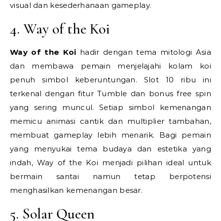
visual dan kesederhanaan gameplay.
4. Way of the Koi
Way of the Koi
hadir dengan tema mitologi Asia
dan membawa pemain menjelajahi kolam koi
penuh simbol keberuntungan. Slot 10 ribu ini
terkenal dengan fitur Tumble dan bonus free spin
yang sering muncul. Setiap simbol kemenangan
memicu animasi cantik dan multiplier tambahan,
membuat gameplay lebih menarik. Bagi pemain
yang menyukai tema budaya dan estetika yang
indah, Way of the Koi menjadi pilihan ideal untuk
bermain santai namun tetap berpotensi
menghasilkan kemenangan besar.
5. Solar Queen