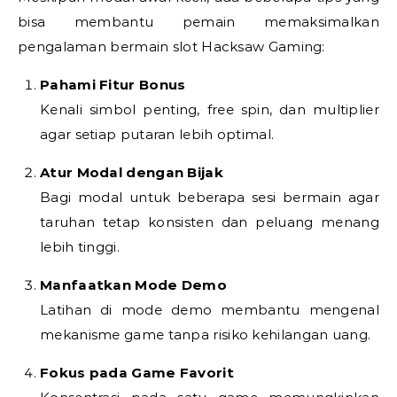
bisa membantu pemain memaksimalkan
pengalaman bermain slot Hacksaw Gaming:
Pahami Fitur Bonus
Kenali simbol penting, free spin, dan multiplier
agar setiap putaran lebih optimal.
Atur Modal dengan Bijak
Bagi modal untuk beberapa sesi bermain agar
taruhan tetap konsisten dan peluang menang
lebih tinggi.
Manfaatkan Mode Demo
Latihan di mode demo membantu mengenal
mekanisme game tanpa risiko kehilangan uang.
Fokus pada Game Favorit