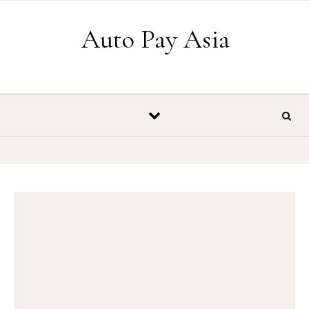
Skip to content
Auto Pay Asia