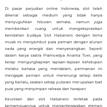
Di pasar perjudian online Indonesia, slot telah
dikenal sebagai medium yang tidak hanya
menyuguhkan hiburan semata, namun juga
memberikan ruang untuk mengekspresikan
keindahan budaya. Slot Habanero dengan tema
musik ini menyambut para pemain dengan alunan
nada yang energik dan menyenangkan. Seperti
dalam karya sastra Pramoedya Ananta Toer, yang
kerap mengungkapkan lapisan-lapisan kehidupan
melalui bahasa yang mendalam, permainan ini
mengajak pemain untuk merenungi setiap detik
yang berlalu, seakan setiap putaran merupakan bait
puisi yang menyimpan rahasia dan harapan.
Keunikan dari slot Habanero terletak pada
kemampuannya untuk mengintegrasikan elemen