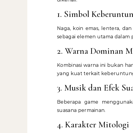
1. Simbol Keberuntu
Naga, koin emas, lentera, da
sebagai elemen utama dalam 
2. Warna Dominan M
Kombinasi warna ini bukan han
yang kuat terkait keberuntu
3. Musik dan Efek Su
Beberapa game menggunaka
suasana permainan.
4. Karakter Mitologi