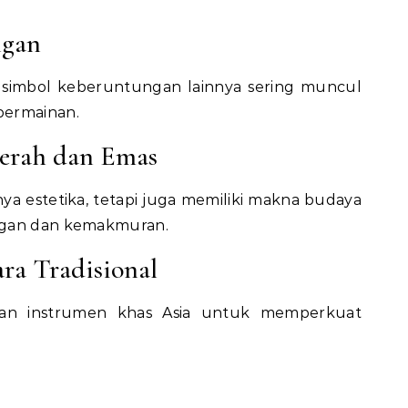
ngan
n simbol keberuntungan lainnya sering muncul
permainan.
erah dan Emas
ya estetika, tetapi juga memiliki makna budaya
ngan dan kemakmuran.
ara Tradisional
n instrumen khas Asia untuk memperkuat