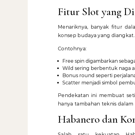
Fitur Slot yang D
Menariknya, banyak fitur dal
konsep budaya yang diangkat.
Contohnya:
Free spin digambarkan sebaga
Wild sering berbentuk naga a
Bonus round seperti perjalan
Scatter menjadi simbol pem
Pendekatan ini membuat seti
hanya tambahan teknis dalam
Habanero dan Kon
Salah satu kekuatan Hab