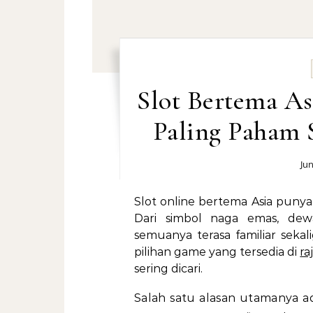
Slot Bertema As
Paling Paham 
Jun
Slot online bertema Asia punya
Dari simbol naga emas, dew
semuanya terasa familiar sekal
pilihan game yang tersedia di
ra
sering dicari.
Salah satu alasan utamanya a