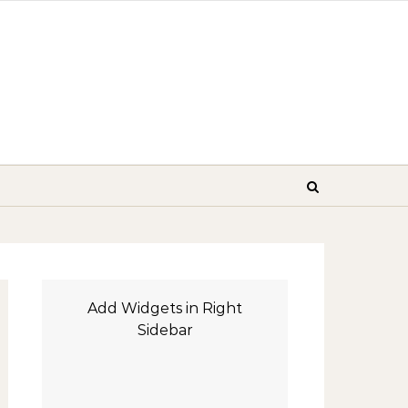
Add Widgets in Right
Sidebar