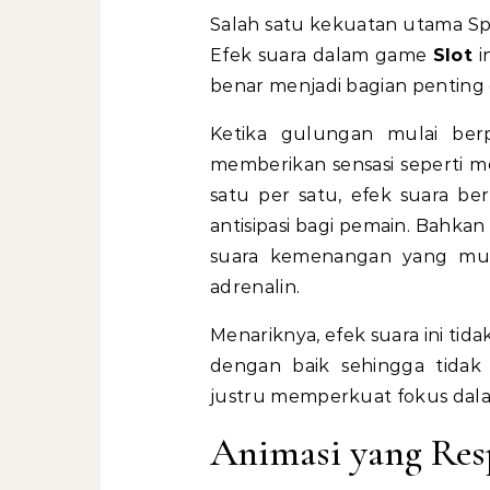
Salah satu kekuatan utama Spi
Efek suara dalam game
Slot
i
benar menjadi bagian pentin
Ketika gulungan mulai berp
memberikan sensasi seperti me
satu per satu, efek suara be
antisipasi bagi pemain. Bahka
suara kemenangan yang mu
adrenalin.
Menariknya, efek suara ini tid
dengan baik sehingga tidak
justru memperkuat fokus dal
Animasi yang Res