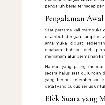
pengaruh besar terhadap pen
Pengalaman Awal
Saat pertama kali membuka g
disambut dengan tampilan v
antarmuka dibuat sederh
dipahami bahkan oleh pem
memahami alur permainan kare
Namun yang paling mencuri 
secara halus saat gulungan di
yang lembut, memberikan k
detail yang cukup serius unt
Efek Suara yang