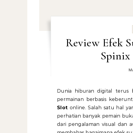
Review Efek 
Spinix
Ma
Dunia hiburan digital terus
permainan berbasis keberun
Slot
online. Salah satu hal y
perhatian banyak pemain bu
dari pengalaman visual dan aud
membahas bagaimana efek sua