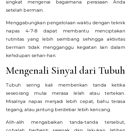
singkat mengenai bagaimana perasaan Anda
setelah bermain.
Menggabungkan pengelolaan waktu dengan teknik
napas 4-7-8 dapat membantu menciptakan
rutinitas yang lebih seimbang sehingga aktivitas
bermain tidak mengganggu kegiatan lain dalam
kehidupan sehari-hari.
Mengenali Sinyal dari Tubuh
Tubuh sering kali memberikan tanda ketika
seseorang mulai merasa lelah atau tertekan.
Misalnya napas menjadi lebih cepat, bahu terasa
tegang, atau jantung berdebar lebih kencang.
Alih-alih mengabaikan tanda-tanda tersebut,
cobalah berhenti sejenak dan lakukan latihan