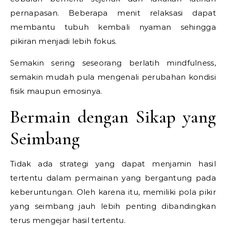
pernapasan. Beberapa menit relaksasi dapat
membantu tubuh kembali nyaman sehingga
pikiran menjadi lebih fokus.
Semakin sering seseorang berlatih mindfulness,
semakin mudah pula mengenali perubahan kondisi
fisik maupun emosinya.
Bermain dengan Sikap yang
Seimbang
Tidak ada strategi yang dapat menjamin hasil
tertentu dalam permainan yang bergantung pada
keberuntungan. Oleh karena itu, memiliki pola pikir
yang seimbang jauh lebih penting dibandingkan
terus mengejar hasil tertentu.