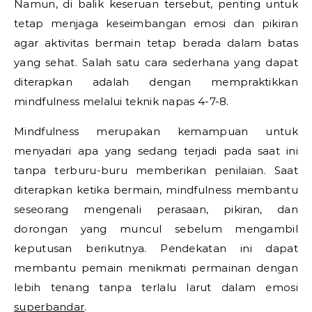
Namun, di balik keseruan tersebut, penting untuk
tetap menjaga keseimbangan emosi dan pikiran
agar aktivitas bermain tetap berada dalam batas
yang sehat. Salah satu cara sederhana yang dapat
diterapkan adalah dengan mempraktikkan
mindfulness melalui teknik napas 4-7-8.
Mindfulness merupakan kemampuan untuk
menyadari apa yang sedang terjadi pada saat ini
tanpa terburu-buru memberikan penilaian. Saat
diterapkan ketika bermain, mindfulness membantu
seseorang mengenali perasaan, pikiran, dan
dorongan yang muncul sebelum mengambil
keputusan berikutnya. Pendekatan ini dapat
membantu pemain menikmati permainan dengan
lebih tenang tanpa terlalu larut dalam emosi
superbandar
.