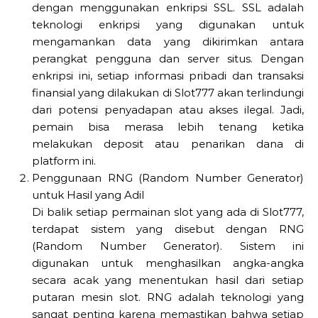
dengan menggunakan enkripsi SSL. SSL adalah
teknologi enkripsi yang digunakan untuk
mengamankan data yang dikirimkan antara
perangkat pengguna dan server situs. Dengan
enkripsi ini, setiap informasi pribadi dan transaksi
finansial yang dilakukan di Slot777 akan terlindungi
dari potensi penyadapan atau akses ilegal. Jadi,
pemain bisa merasa lebih tenang ketika
melakukan deposit atau penarikan dana di
platform ini.
Penggunaan RNG (Random Number Generator)
untuk Hasil yang Adil
Di balik setiap permainan slot yang ada di Slot777,
terdapat sistem yang disebut dengan RNG
(Random Number Generator). Sistem ini
digunakan untuk menghasilkan angka-angka
secara acak yang menentukan hasil dari setiap
putaran mesin slot. RNG adalah teknologi yang
sangat penting karena memastikan bahwa setiap