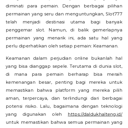
diminati para pemain. Dengan berbagai pilihan
permainan yang seru dan menguntungkan, Slot777
telah menjadi destinasi utama bagi banyak
penggemar slot. Namun, di balik gemerlapnya
permainan yang menarik ini, ada satu hal yang
perlu diperhatikan oleh setiap pemain: Keamanan.
Keamanan dalam perjudian online bukanlah hal
yang bisa dianggap sepele. Terutama di dunia slot,
di mana para pemain berharap bisa meraih
kemenangan besar, penting bagi mereka untuk
memastikan bahwa platform yang mereka pilih
aman, terpercaya, dan terlindungi dari berbagai
potensi risiko. Lalu, bagaimana dengan teknologi
yang digunakan oleh
https://daldukhalteng.id/
untuk memastikan bahwa semua permainan yang