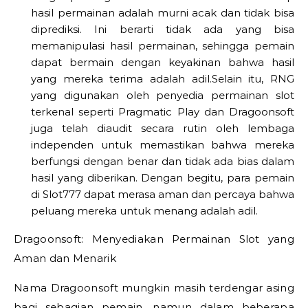
hasil permainan adalah murni acak dan tidak bisa
diprediksi. Ini berarti tidak ada yang bisa
memanipulasi hasil permainan, sehingga pemain
dapat bermain dengan keyakinan bahwa hasil
yang mereka terima adalah adil.Selain itu, RNG
yang digunakan oleh penyedia permainan slot
terkenal seperti Pragmatic Play dan Dragoonsoft
juga telah diaudit secara rutin oleh lembaga
independen untuk memastikan bahwa mereka
berfungsi dengan benar dan tidak ada bias dalam
hasil yang diberikan. Dengan begitu, para pemain
di Slot777 dapat merasa aman dan percaya bahwa
peluang mereka untuk menang adalah adil.
Dragoonsoft: Menyediakan Permainan Slot yang
Aman dan Menarik
Nama Dragoonsoft mungkin masih terdengar asing
bagi sebagian pemain, namun dalam beberapa