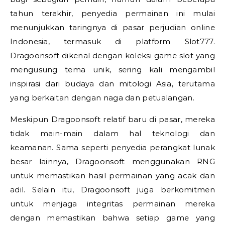
tahun terakhir, penyedia permainan ini mulai
menunjukkan taringnya di pasar perjudian online
Indonesia, termasuk di platform Slot777.
Dragoonsoft dikenal dengan koleksi game slot yang
mengusung tema unik, sering kali mengambil
inspirasi dari budaya dan mitologi Asia, terutama
yang berkaitan dengan naga dan petualangan.
Meskipun Dragoonsoft relatif baru di pasar, mereka
tidak main-main dalam hal teknologi dan
keamanan. Sama seperti penyedia perangkat lunak
besar lainnya, Dragoonsoft menggunakan RNG
untuk memastikan hasil permainan yang acak dan
adil. Selain itu, Dragoonsoft juga berkomitmen
untuk menjaga integritas permainan mereka
dengan memastikan bahwa setiap game yang