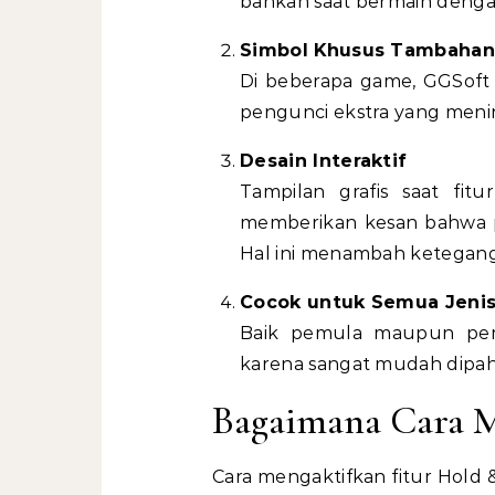
bahkan saat bermain dengan
Simbol Khusus Tambaha
Di beberapa game, GGSof
pengunci ekstra yang meni
Desain Interaktif
Tampilan grafis saat fit
memberikan kesan bahwa 
Hal ini menambah ketegan
Cocok untuk Semua Jeni
Baik pemula maupun pema
karena sangat mudah dipa
Bagaimana Cara M
Cara mengaktifkan fitur Hold