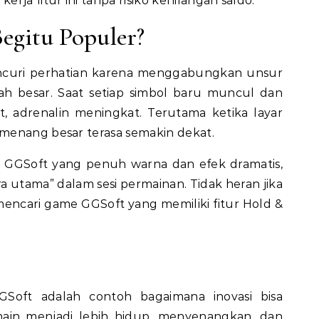
ja fitur ini tanpa risiko kehilangan saldo.
Begitu Populer?
encuri perhatian karena menggabungkan unsur
ah besar. Saat setiap simbol baru muncul dan
t, adrenalin meningkat. Terutama ketika layar
menang besar terasa semakin dekat.
 GGSoft yang penuh warna dan efek dramatis,
ra utama” dalam sesi permainan. Tidak heran jika
encari game GGSoft yang memiliki fitur Hold &
GSoft adalah contoh bagaimana inovasi bisa
in menjadi lebih hidup, menyenangkan, dan