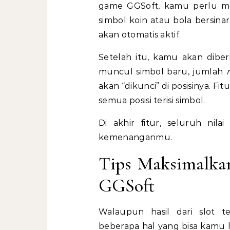
game GGSoft, kamu perlu me
simbol koin atau bola bersina
akan otomatis aktif.
Setelah itu, kamu akan diber
muncul simbol baru, jumlah
akan “dikunci” di posisinya. Fit
semua posisi terisi simbol.
Di akhir fitur, seluruh nil
kemenanganmu.
Tips Maksimalkan
GGSoft
Walaupun hasil dari slot 
beberapa hal yang bisa kamu l