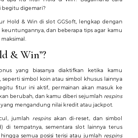
i begitu digemari?
tur Hold & Win di slot GGSoft, lengkap dengan
i keuntungannya, dan beberapa tips agar kamu
n maksimal.
ld & Win”?
onus yang biasanya diaktifkan ketika kamu
seperti simbol koin atau simbol khusus lainnya
itu fitur ini aktif, permainan akan masuk ke
kan berubah, dan kamu diberi sejumlah
respins
ang mengandung nilai kredit atau jackpot.
ncul, jumlah
respins
akan di-reset, dan simbol
d) di tempatnya, sementara slot lainnya terus
t hingga semua posisi terisi atau jumlah
respins