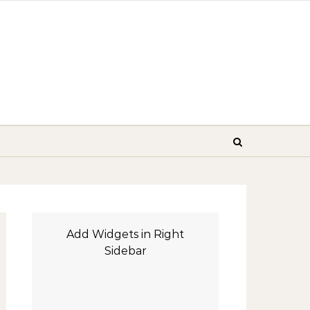
Add Widgets in Right
Sidebar