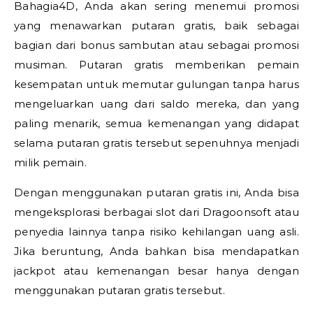
Bahagia4D, Anda akan sering menemui promosi
yang menawarkan putaran gratis, baik sebagai
bagian dari bonus sambutan atau sebagai promosi
musiman. Putaran gratis memberikan pemain
kesempatan untuk memutar gulungan tanpa harus
mengeluarkan uang dari saldo mereka, dan yang
paling menarik, semua kemenangan yang didapat
selama putaran gratis tersebut sepenuhnya menjadi
milik pemain.
Dengan menggunakan putaran gratis ini, Anda bisa
mengeksplorasi berbagai slot dari Dragoonsoft atau
penyedia lainnya tanpa risiko kehilangan uang asli.
Jika beruntung, Anda bahkan bisa mendapatkan
jackpot atau kemenangan besar hanya dengan
menggunakan putaran gratis tersebut.