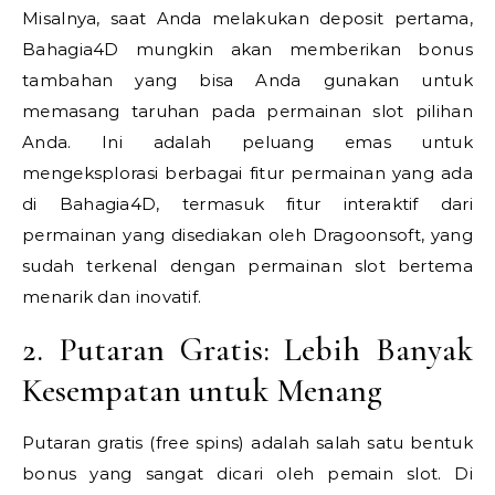
Misalnya, saat Anda melakukan deposit pertama,
Bahagia4D mungkin akan memberikan bonus
tambahan yang bisa Anda gunakan untuk
memasang taruhan pada permainan slot pilihan
Anda. Ini adalah peluang emas untuk
mengeksplorasi berbagai fitur permainan yang ada
di Bahagia4D, termasuk fitur interaktif dari
permainan yang disediakan oleh Dragoonsoft, yang
sudah terkenal dengan permainan slot bertema
menarik dan inovatif.
2. Putaran Gratis: Lebih Banyak
Kesempatan untuk Menang
Putaran gratis (free spins) adalah salah satu bentuk
bonus yang sangat dicari oleh pemain slot. Di