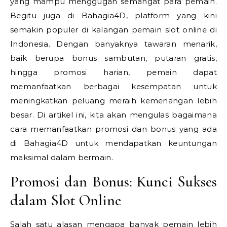
yang mampu menggugah semangat para pemain.
Begitu juga di Bahagia4D, platform yang kini
semakin populer di kalangan pemain slot online di
Indonesia. Dengan banyaknya tawaran menarik,
baik berupa bonus sambutan, putaran gratis,
hingga promosi harian, pemain dapat
memanfaatkan berbagai kesempatan untuk
meningkatkan peluang meraih kemenangan lebih
besar. Di artikel ini, kita akan mengulas bagaimana
cara memanfaatkan promosi dan bonus yang ada
di Bahagia4D untuk mendapatkan keuntungan
maksimal dalam bermain.
Promosi dan Bonus: Kunci Sukses
dalam Slot Online
Salah satu alasan mengapa banyak pemain lebih