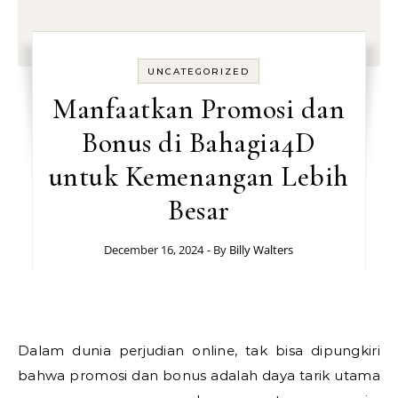
UNCATEGORIZED
Manfaatkan Promosi dan
Bonus di Bahagia4D
untuk Kemenangan Lebih
Besar
December 16, 2024
- By
Billy Walters
Dalam dunia perjudian online, tak bisa dipungkiri
bahwa promosi dan bonus adalah daya tarik utama