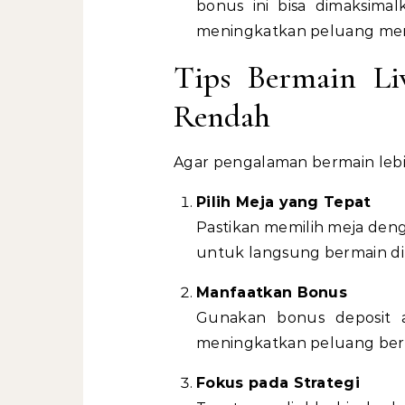
bonus ini bisa dimaksim
meningkatkan peluang me
Tips Bermain Li
Rendah
Agar pengalaman bermain lebih 
Pilih Meja yang Tepat
Pastikan memilih meja deng
untuk langsung bermain di m
Manfaatkan Bonus
Gunakan bonus deposit 
meningkatkan peluang berm
Fokus pada Strategi