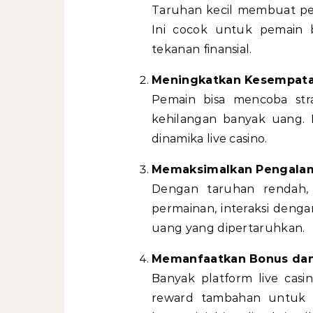
Taruhan kecil membuat pe
Ini cocok untuk pemain 
tekanan finansial.
Meningkatkan Kesempata
Pemain bisa mencoba str
kehilangan banyak uang. 
dinamika live casino.
Memaksimalkan Pengalam
Dengan taruhan rendah,
permainan, interaksi denga
uang yang dipertaruhkan.
Memanfaatkan Bonus dan
Banyak platform live casi
reward tambahan untuk p