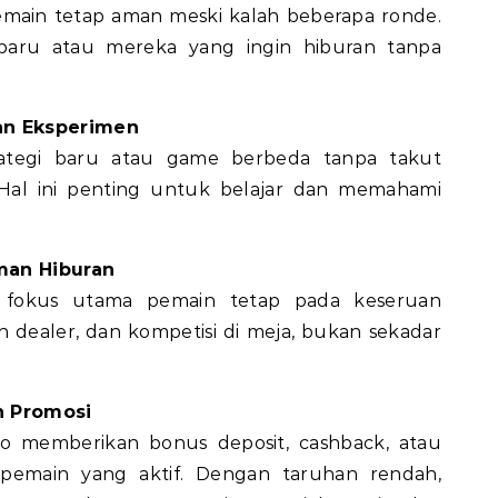
main tetap aman meski kalah beberapa ronde.
baru atau mereka yang ingin hiburan tanpa
n Eksperimen
ategi baru atau game berbeda tanpa takut
Hal ini penting untuk belajar dan memahami
an Hiburan
 fokus utama pemain tetap pada keseruan
n dealer, dan kompetisi di meja, bukan sekadar
 Promosi
no memberikan bonus deposit, cashback, atau
emain yang aktif. Dengan taruhan rendah,