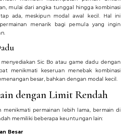
an, mulai dari angka tunggal hingga kombinasi
tap ada, meskipun modal awal kecil. Hal ini
permainan menarik bagi pemula yang ingin
an.
Dadu
no menyediakan Sic Bo atau game dadu dengan
apat menikmati keseruan menebak kombinasi
emenangan besar, bahkan dengan modal kecil.
ain dengan Limit Rendah
menikmati permainan lebih lama, bermain di
ndah memiliki beberapa keuntungan lain:
an Besar