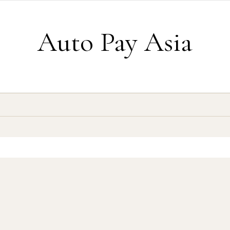
Auto Pay Asia