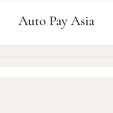
Auto Pay Asia