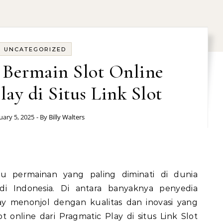
UNCATEGORIZED
 Bermain Slot Online
lay di Situs Link Slot
uary 5, 2025
- By
Billy Walters
tu permainan yang paling diminati di dunia
di Indonesia. Di antara banyaknya penyedia
ay menonjol dengan kualitas dan inovasi yang
 online dari Pragmatic Play di situs Link Slot