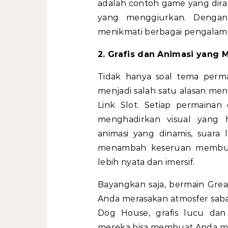
adalah contoh game yang dir
yang menggiurkan. Dengan 
menikmati berbagai pengalam
2. Grafis dan Animasi yang
Tidak hanya soal tema perma
menjadi salah satu alasan me
Link Slot. Setiap permainan 
menghadirkan visual yang
animasi yang dinamis, suara
menambah keseruan membuat 
lebih nyata dan imersif.
Bayangkan saja, bermain Gre
Anda merasakan atmosfer saban
Dog House, grafis lucu dan
mereka bisa membuat Anda me