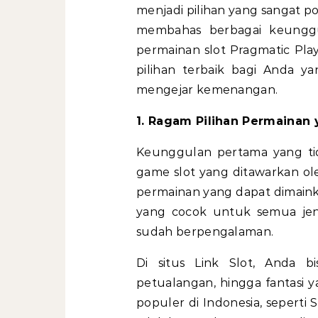
menjadi pilihan yang sangat po
membahas berbagai keunggu
permainan slot Pragmatic Play
pilihan terbaik bagi Anda y
mengejar kemenangan.
1. Ragam Pilihan Permaina
Keunggulan pertama yang tid
game slot yang ditawarkan ole
permainan yang dapat dimain
yang cocok untuk semua jeni
sudah berpengalaman.
Di situs Link Slot, Anda 
petualangan, hingga fantasi
populer di Indonesia, seperti