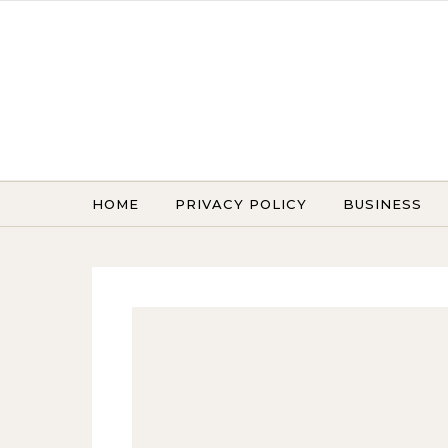
Skip to content
HOME
PRIVACY POLICY
BUSINESS