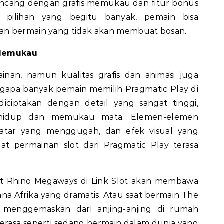
ancang dengan grafis memukau dan fitur bonus
pilihan yang begitu banyak, pemain bisa
an bermain yang tidak akan membuat bosan.
 Memukau
inan, namun kualitas grafis dan animasi juga
ngapa banyak pemain memilih Pragmatic Play di
diciptakan dengan detail yang sangat tinggi,
 hidup dan memukau mata. Elemen-elemen
 latar yang menggugah, dan efek visual yang
permainan slot dari Pragmatic Play terasa
at Rhino Megaways di Link Slot akan membawa
a Afrika yang dramatis. Atau saat bermain The
 menggemaskan dari anjing-anjing di rumah
rasa seperti sedang bermain dalam dunia yang