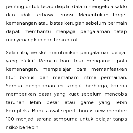
penting untuk tetap disiplin dalam mengelola saldo
dan tidak terbawa emosi. Menentukan target
kemenangan atau batas kerugian sebelum bermain
dapat membantu menjaga pengalaman tetap
menyenangkan dan terkontrol.
Selain itu, live slot memberikan pengalaman belajar
yang efektif. Pemain baru bisa mengamati pola
kemenangan, mempelajari cara memanfaatkan
fitur bonus, dan memahami ritme permainan.
Semua pengalaman ini sangat berharga, karena
memberikan dasar yang kuat sebelum mencoba
taruhan lebih besar atau game yang lebih
kompleks. Bonus awal seperti bonus new member
100 menjadi sarana sempurna untuk belajar tanpa
risiko berlebih.