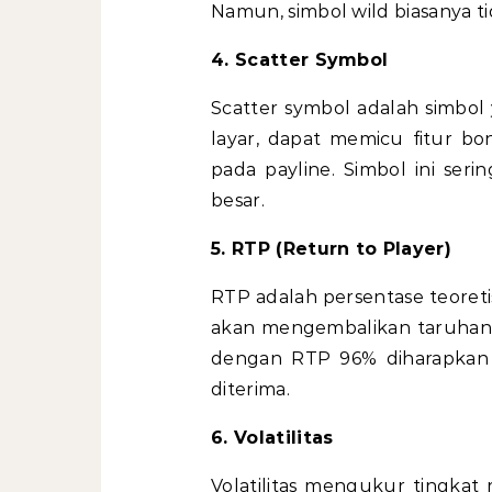
Namun, simbol wild biasanya t
4. Scatter Symbol
Scatter symbol adalah simbol
layar, dapat memicu fitur bon
pada payline. Simbol ini se
besar.
5. RTP (Return to Player)
RTP adalah persentase teoret
akan mengembalikan taruhan 
dengan RTP 96% diharapkan 
diterima.
6. Volatilitas
Volatilitas mengukur tingkat 