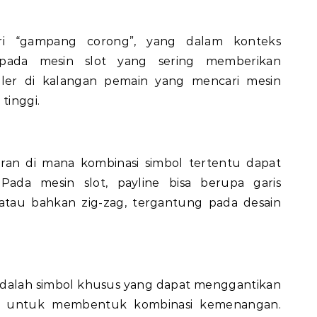
ri “gampang corong”, yang dalam konteks
 pada mesin slot yang sering memberikan
uler di kalangan pemain yang mencari mesin
tinggi.
aran di mana kombinasi simbol tertentu dapat
ada mesin slot, payline bisa berupa garis
l, atau bahkan zig-zag, tergantung pada desain
, adalah simbol khusus yang dapat menggantikan
an untuk membentuk kombinasi kemenangan.