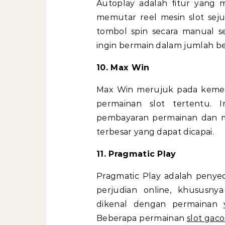
Autoplay adalah fitur yang
memutar reel mesin slot sej
tombol spin secara manual s
ingin bermain dalam jumlah b
10. Max Win
Max Win merujuk pada kemen
permainan slot tertentu. I
pembayaran permainan dan m
terbesar yang dapat dicapai.
11. Pragmatic Play
Pragmatic Play adalah penye
perjudian online, khususn
dikenal dengan permainan ya
Beberapa permainan
slot gaco