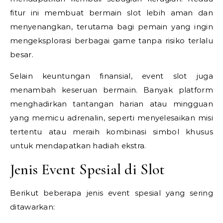
fitur ini membuat bermain slot lebih aman dan
menyenangkan, terutama bagi pemain yang ingin
mengeksplorasi berbagai game tanpa risiko terlalu
besar.
Selain keuntungan finansial, event slot juga
menambah keseruan bermain. Banyak platform
menghadirkan tantangan harian atau mingguan
yang memicu adrenalin, seperti menyelesaikan misi
tertentu atau meraih kombinasi simbol khusus
untuk mendapatkan hadiah ekstra.
Jenis Event Spesial di Slot
Berikut beberapa jenis event spesial yang sering
ditawarkan: