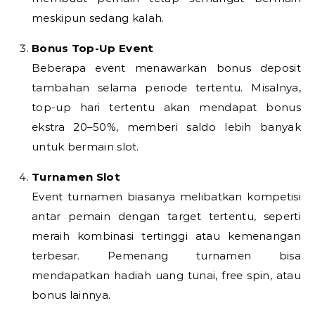
meskipun sedang kalah.
Bonus Top-Up Event
Beberapa event menawarkan bonus deposit
tambahan selama periode tertentu. Misalnya,
top-up hari tertentu akan mendapat bonus
ekstra 20–50%, memberi saldo lebih banyak
untuk bermain slot.
Turnamen Slot
Event turnamen biasanya melibatkan kompetisi
antar pemain dengan target tertentu, seperti
meraih kombinasi tertinggi atau kemenangan
terbesar. Pemenang turnamen bisa
mendapatkan hadiah uang tunai, free spin, atau
bonus lainnya.