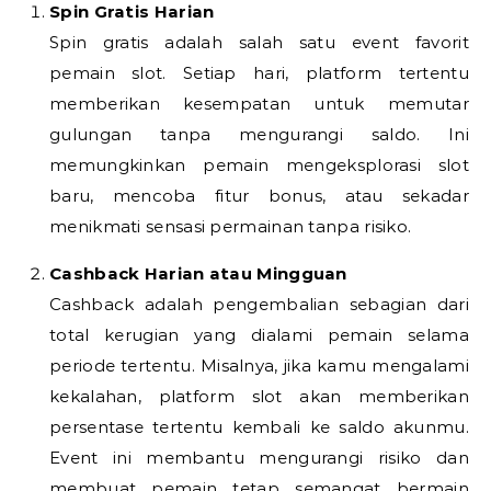
Spin Gratis Harian
Spin gratis adalah salah satu event favorit
pemain slot. Setiap hari, platform tertentu
memberikan kesempatan untuk memutar
gulungan tanpa mengurangi saldo. Ini
memungkinkan pemain mengeksplorasi slot
baru, mencoba fitur bonus, atau sekadar
menikmati sensasi permainan tanpa risiko.
Cashback Harian atau Mingguan
Cashback adalah pengembalian sebagian dari
total kerugian yang dialami pemain selama
periode tertentu. Misalnya, jika kamu mengalami
kekalahan, platform slot akan memberikan
persentase tertentu kembali ke saldo akunmu.
Event ini membantu mengurangi risiko dan
membuat pemain tetap semangat bermain