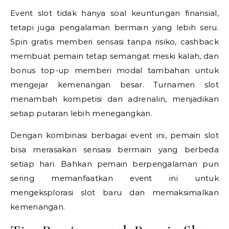
Event slot tidak hanya soal keuntungan finansial,
tetapi juga pengalaman bermain yang lebih seru.
Spin gratis memberi sensasi tanpa risiko, cashback
membuat pemain tetap semangat meski kalah, dan
bonus top-up memberi modal tambahan untuk
mengejar kemenangan besar. Turnamen slot
menambah kompetisi dan adrenalin, menjadikan
setiap putaran lebih menegangkan.
Dengan kombinasi berbagai event ini, pemain slot
bisa merasakan sensasi bermain yang berbeda
setiap hari. Bahkan pemain berpengalaman pun
sering memanfaatkan event ini untuk
mengeksplorasi slot baru dan memaksimalkan
kemenangan.