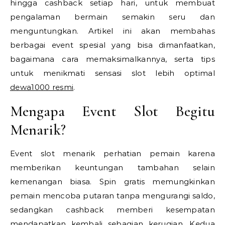
hingga cashback setiap hari, untuk membuat
pengalaman bermain semakin seru dan
menguntungkan. Artikel ini akan membahas
berbagai event spesial yang bisa dimanfaatkan,
bagaimana cara memaksimalkannya, serta tips
untuk menikmati sensasi slot lebih optimal
dewa1000 resmi
.
Mengapa Event Slot Begitu
Menarik?
Event slot menarik perhatian pemain karena
memberikan keuntungan tambahan selain
kemenangan biasa. Spin gratis memungkinkan
pemain mencoba putaran tanpa mengurangi saldo,
sedangkan cashback memberi kesempatan
mendapatkan kembali sebagian kerugian. Kedua