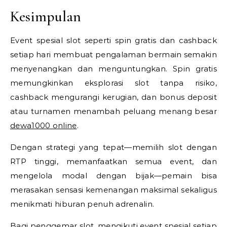
Kesimpulan
Event spesial slot seperti spin gratis dan cashback
setiap hari membuat pengalaman bermain semakin
menyenangkan dan menguntungkan. Spin gratis
memungkinkan eksplorasi slot tanpa risiko,
cashback mengurangi kerugian, dan bonus deposit
atau turnamen menambah peluang menang besar
dewa1000 online
.
Dengan strategi yang tepat—memilih slot dengan
RTP tinggi, memanfaatkan semua event, dan
mengelola modal dengan bijak—pemain bisa
merasakan sensasi kemenangan maksimal sekaligus
menikmati hiburan penuh adrenalin.
Bagi penggemar slot, mengikuti event spesial setiap