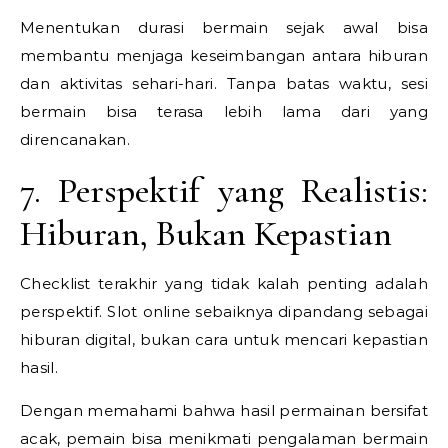
Menentukan durasi bermain sejak awal bisa
membantu menjaga keseimbangan antara hiburan
dan aktivitas sehari-hari. Tanpa batas waktu, sesi
bermain bisa terasa lebih lama dari yang
direncanakan.
7. Perspektif yang Realistis:
Hiburan, Bukan Kepastian
Checklist terakhir yang tidak kalah penting adalah
perspektif. Slot online sebaiknya dipandang sebagai
hiburan digital, bukan cara untuk mencari kepastian
hasil.
Dengan memahami bahwa hasil permainan bersifat
acak, pemain bisa menikmati pengalaman bermain