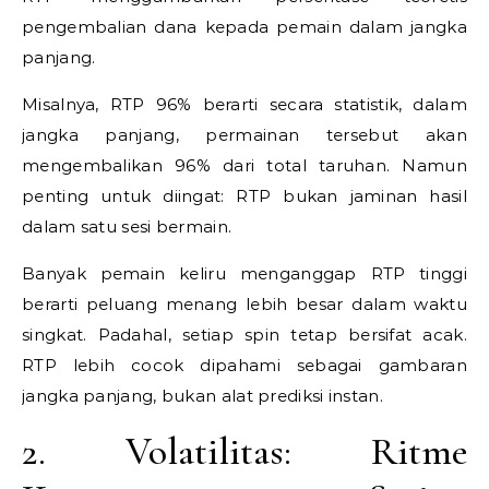
pengembalian dana kepada pemain dalam jangka
panjang.
Misalnya, RTP 96% berarti secara statistik, dalam
jangka panjang, permainan tersebut akan
mengembalikan 96% dari total taruhan. Namun
penting untuk diingat: RTP bukan jaminan hasil
dalam satu sesi bermain.
Banyak pemain keliru menganggap RTP tinggi
berarti peluang menang lebih besar dalam waktu
singkat. Padahal, setiap spin tetap bersifat acak.
RTP lebih cocok dipahami sebagai gambaran
jangka panjang, bukan alat prediksi instan.
2. Volatilitas: Ritme