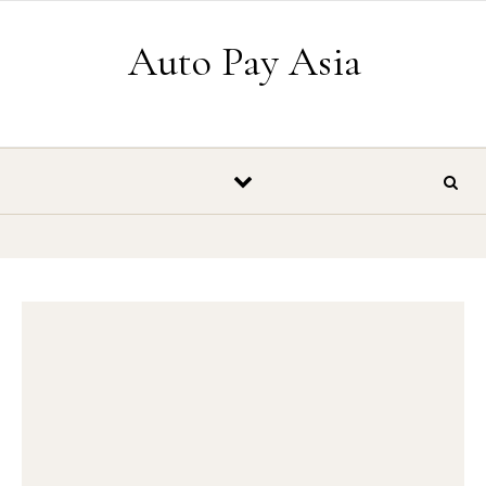
Skip to content
Auto Pay Asia