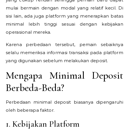
mulai bermain dengan modal yang relatif kecil. Di
sisi lain, ada juga platform yang menerapkan batas
minimal lebih tinggi sesuai dengan kebijakan
operasional mereka.
Karena perbedaan tersebut, pemain sebaiknya
selalu memeriksa informasi transaksi pada platform
yang digunakan sebelum melakukan deposit.
Mengapa Minimal Deposit
Berbeda-Beda?
Perbedaan minimal deposit biasanya dipengaruhi
oleh beberapa faktor.
1. Kebijakan Platform