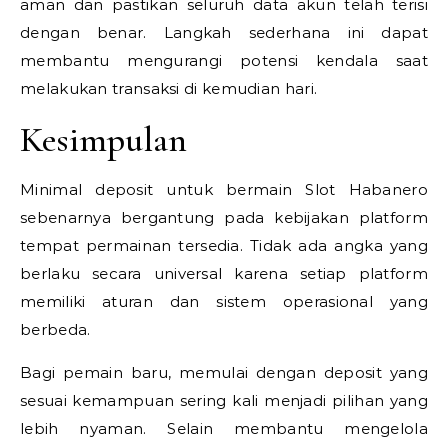
aman dan pastikan seluruh data akun telah terisi
dengan benar. Langkah sederhana ini dapat
membantu mengurangi potensi kendala saat
melakukan transaksi di kemudian hari.
Kesimpulan
Minimal deposit untuk bermain Slot Habanero
sebenarnya bergantung pada kebijakan platform
tempat permainan tersedia. Tidak ada angka yang
berlaku secara universal karena setiap platform
memiliki aturan dan sistem operasional yang
berbeda.
Bagi pemain baru, memulai dengan deposit yang
sesuai kemampuan sering kali menjadi pilihan yang
lebih nyaman. Selain membantu mengelola