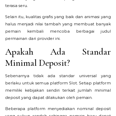
terasa seru.
Selain itu, kualitas grafis yang baik dan animasi yang
halus menjadi nilai tambah yang membuat banyak
pemain kembali mencoba berbagai judul
permainan dari provider ini.
Apakah Ada Standar
Minimal Deposit?
Sebenarnya tidak ada standar universal yang
berlaku untuk semua platform Slot. Setiap platform
memiliki kebijakan sendiri terkait jumlah minimal
deposit yang dapat dilakukan oleh pemain.
Beberapa platform menyediakan nominal deposit
yang cukup rendah sehingga pemain baru dapat