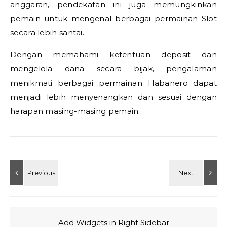
anggaran, pendekatan ini juga memungkinkan
pemain untuk mengenal berbagai permainan Slot
secara lebih santai.
Dengan memahami ketentuan deposit dan
mengelola dana secara bijak, pengalaman
menikmati berbagai permainan Habanero dapat
menjadi lebih menyenangkan dan sesuai dengan
harapan masing-masing pemain.
Add Widgets in Right Sidebar