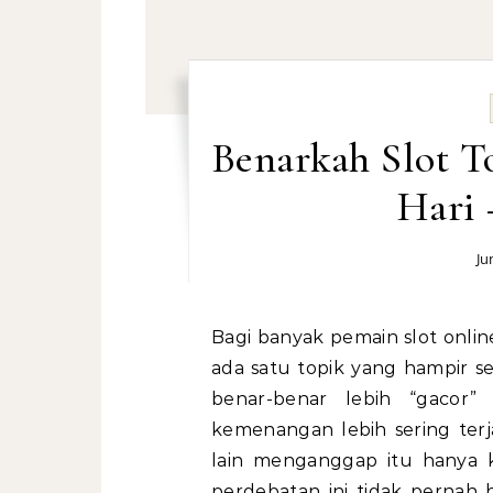
Benarkah Slot T
Hari 
Ju
Bagi banyak pemain slot onli
ada satu topik yang hampir s
benar-benar lebih “gacor
kemenangan lebih sering terj
lain menganggap itu hanya k
perdebatan ini tidak pernah 