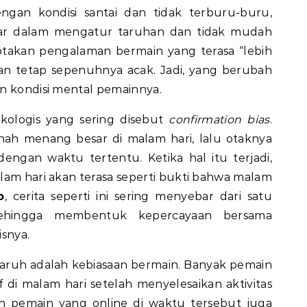
ngan kondisi santai dan tidak terburu-buru,
ar dalam mengatur taruhan dan tidak mudah
iptakan pengalaman bermain yang terasa “lebih
nan tetap sepenuhnya acak. Jadi, yang berubah
n kondisi mental pemainnya.
sikologis yang sering disebut
confirmation bias
.
nah menang besar di malam hari, lalu otaknya
ngan waktu tertentu. Ketika hal itu terjadi,
lam hari akan terasa seperti bukti bahwa malam
o
, cerita seperti ini sering menyebar dari satu
sehingga membentuk kepercayaan bersama
isnya.
garuh adalah kebiasaan bermain. Banyak pemain
f di malam hari setelah menyelesaikan aktivitas
ah pemain yang online di waktu tersebut juga