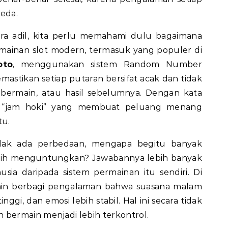
beda.
ra adil, kita perlu memahami dulu bagaimana
ermainan slot modern, termasuk yang populer di
oto
, menggunakan sistem Random Number
mastikan setiap putaran bersifat acak dan tidak
 bermain, atau hasil sebelumnya. Dengan kata
ada “jam hoki” yang membuat peluang menang
tu.
tidak ada perbedaan, mengapa begitu banyak
bih menguntungkan? Jawabannya lebih banyak
sia daripada sistem permainan itu sendiri. Di
ain berbagi pengalaman bahwa suasana malam
inggi, dan emosi lebih stabil. Hal ini secara tidak
ermain menjadi lebih terkontrol.