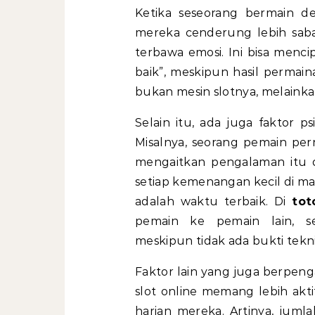
Ketika seseorang bermain de
mereka cenderung lebih sab
terbawa emosi. Ini bisa menc
baik”, meskipun hasil permai
bukan mesin slotnya, melainka
Selain itu, ada juga faktor p
Misalnya, seorang pemain per
mengaitkan pengalaman itu de
setiap kemenangan kecil di ma
adalah waktu terbaik. Di
tot
pemain ke pemain lain, 
meskipun tidak ada bukti tekn
Faktor lain yang juga berpen
slot online memang lebih akti
harian mereka. Artinya, juml