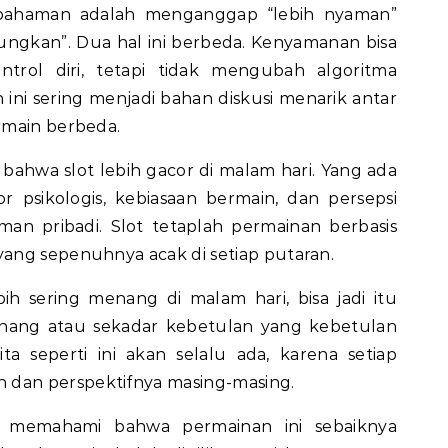
hpahaman adalah menganggap “lebih nyaman”
ngkan”. Dua hal ini berbeda. Kenyamanan bisa
trol diri, tetapi tidak mengubah algoritma
 ini sering menjadi bahan diskusi menarik antar
rmain berbeda.
 bahwa slot lebih gacor di malam hari. Yang ada
r psikologis, kebiasaan bermain, dan persepsi
an pribadi. Slot tetaplah permainan berbasis
ang sepenuhnya acak di setiap putaran.
bih sering menang di malam hari, bisa jadi itu
enang atau sekadar kebetulan yang kebetulan
rita seperti ini akan selalu ada, karena setiap
dan perspektifnya masing-masing.
h memahami bahwa permainan ini sebaiknya