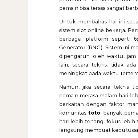
pemain bisa terasa sangat ber
Untuk membahas hal ini seca
sistem slot online bekerja. P
berbagai platform seperti
t
Generator (RNG). Sistem ini me
dipengaruhi oleh waktu, jam
lain, secara teknis, tidak 
meningkat pada waktu terten
Namun, jika secara teknis 
pemain merasa malam hari le
berkaitan dengan faktor manu
komunitas
toto
, banyak pem
hari lebih tenang, fokus lebih t
langsung membuat keputusan b