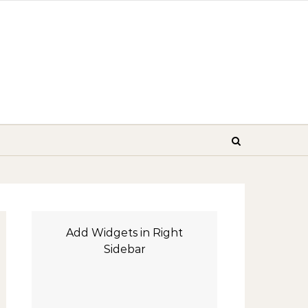
Add Widgets in Right
Sidebar