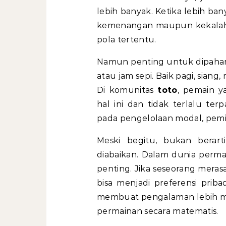
lebih banyak. Ketika lebih ban
kemenangan maupun kekalahan
pola tertentu.
Namun penting untuk dipaham
atau jam sepi. Baik pagi, sian
Di komunitas
toto
, pemain 
hal ini dan tidak terlalu te
pada pengelolaan modal, pemi
Meski begitu, bukan berar
diabaikan. Dalam dunia perma
penting. Jika seseorang meras
bisa menjadi preferensi priba
membuat pengalaman lebih m
permainan secara matematis.