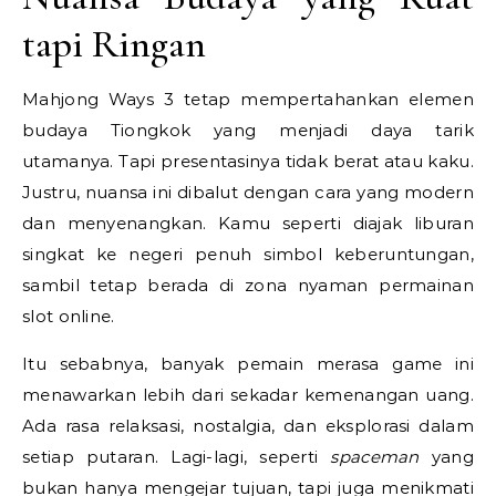
tapi Ringan
Mahjong Ways 3 tetap mempertahankan elemen
budaya Tiongkok yang menjadi daya tarik
utamanya. Tapi presentasinya tidak berat atau kaku.
Justru, nuansa ini dibalut dengan cara yang modern
dan menyenangkan. Kamu seperti diajak liburan
singkat ke negeri penuh simbol keberuntungan,
sambil tetap berada di zona nyaman permainan
slot online.
Itu sebabnya, banyak pemain merasa game ini
menawarkan lebih dari sekadar kemenangan uang.
Ada rasa relaksasi, nostalgia, dan eksplorasi dalam
setiap putaran. Lagi-lagi, seperti
spaceman
yang
bukan hanya mengejar tujuan, tapi juga menikmati