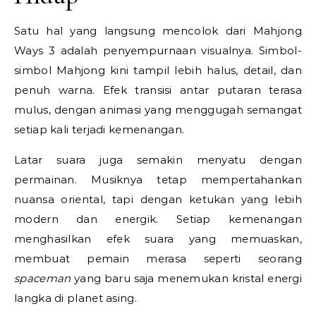
Satu hal yang langsung mencolok dari Mahjong
Ways 3 adalah penyempurnaan visualnya. Simbol-
simbol Mahjong kini tampil lebih halus, detail, dan
penuh warna. Efek transisi antar putaran terasa
mulus, dengan animasi yang menggugah semangat
setiap kali terjadi kemenangan.
Latar suara juga semakin menyatu dengan
permainan. Musiknya tetap mempertahankan
nuansa oriental, tapi dengan ketukan yang lebih
modern dan energik. Setiap kemenangan
menghasilkan efek suara yang memuaskan,
membuat pemain merasa seperti seorang
spaceman
yang baru saja menemukan kristal energi
langka di planet asing.