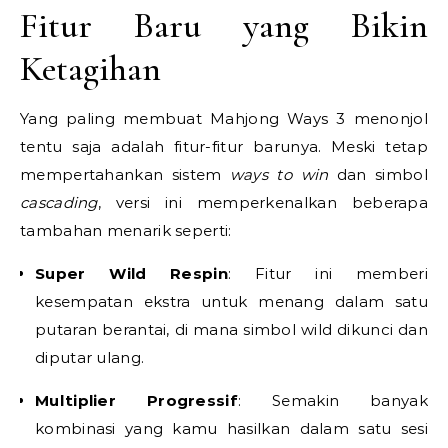
Fitur Baru yang Bikin
Ketagihan
Yang paling membuat Mahjong Ways 3 menonjol
tentu saja adalah fitur-fitur barunya. Meski tetap
mempertahankan sistem
ways to win
dan simbol
cascading
, versi ini memperkenalkan beberapa
tambahan menarik seperti:
Super Wild Respin
: Fitur ini memberi
kesempatan ekstra untuk menang dalam satu
putaran berantai, di mana simbol wild dikunci dan
diputar ulang.
Multiplier Progressif
: Semakin banyak
kombinasi yang kamu hasilkan dalam satu sesi