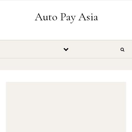
Skip to content
Auto Pay Asia