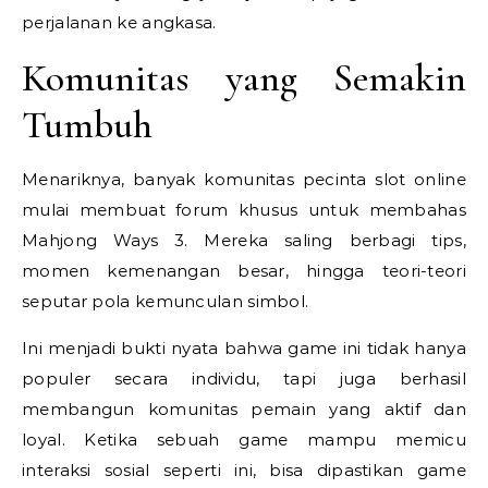
perjalanan ke angkasa.
Komunitas yang Semakin
Tumbuh
Menariknya, banyak komunitas pecinta slot online
mulai membuat forum khusus untuk membahas
Mahjong Ways 3. Mereka saling berbagi tips,
momen kemenangan besar, hingga teori-teori
seputar pola kemunculan simbol.
Ini menjadi bukti nyata bahwa game ini tidak hanya
populer secara individu, tapi juga berhasil
membangun komunitas pemain yang aktif dan
loyal. Ketika sebuah game mampu memicu
interaksi sosial seperti ini, bisa dipastikan game