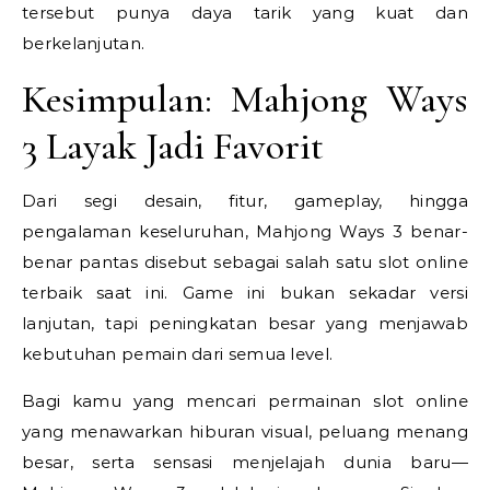
tersebut punya daya tarik yang kuat dan
berkelanjutan.
Kesimpulan: Mahjong Ways
3 Layak Jadi Favorit
Dari segi desain, fitur, gameplay, hingga
pengalaman keseluruhan, Mahjong Ways 3 benar-
benar pantas disebut sebagai salah satu slot online
terbaik saat ini. Game ini bukan sekadar versi
lanjutan, tapi peningkatan besar yang menjawab
kebutuhan pemain dari semua level.
Bagi kamu yang mencari permainan slot online
yang menawarkan hiburan visual, peluang menang
besar, serta sensasi menjelajah dunia baru—