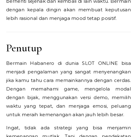
berhenti sejenak dan kembali di lain waktu. Bermain
dengan kepala dingin akan membuat keputusan
lebih rasional dan menjaga mood tetap positif.
Penutup
Bermain Habanero di dunia SLOT ONLINE bisa
menjadi pengalaman yang sangat menyenangkan
jika kamu tahu cara memainkannya dengan cerdas.
Dengan memahami game, mengelola modal
dengan bijak, menggunakan versi demo, memilih
waktu yang tepat, dan menjaga emosi, peluang
untuk meraih kemenangan akan jauh lebih besar.
Ingat, tidak ada strategi yang bisa menjamin
kemenangan mutlak. Tapi dengan pendekatan