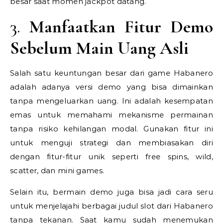
besar saat momen jackpot datang.
3.
Manfaatkan Fitur Demo
Sebelum Main Uang Asli
Salah satu keuntungan besar dari game Habanero
adalah adanya versi demo yang bisa dimainkan
tanpa mengeluarkan uang. Ini adalah kesempatan
emas untuk memahami mekanisme permainan
tanpa risiko kehilangan modal. Gunakan fitur ini
untuk menguji strategi dan membiasakan diri
dengan fitur-fitur unik seperti free spins, wild,
scatter, dan mini games.
Selain itu, bermain demo juga bisa jadi cara seru
untuk menjelajahi berbagai judul slot dari Habanero
tanpa tekanan. Saat kamu sudah menemukan