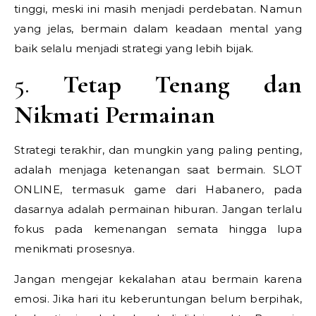
tinggi, meski ini masih menjadi perdebatan. Namun
yang jelas, bermain dalam keadaan mental yang
baik selalu menjadi strategi yang lebih bijak.
5.
Tetap Tenang dan
Nikmati Permainan
Strategi terakhir, dan mungkin yang paling penting,
adalah menjaga ketenangan saat bermain. SLOT
ONLINE, termasuk game dari Habanero, pada
dasarnya adalah permainan hiburan. Jangan terlalu
fokus pada kemenangan semata hingga lupa
menikmati prosesnya.
Jangan mengejar kekalahan atau bermain karena
emosi. Jika hari itu keberuntungan belum berpihak,